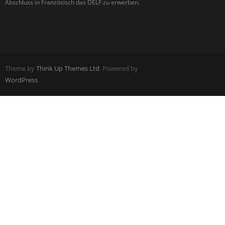
Abschluss in Französisch das DELF zu erwerben.
Theme by
Think Up Themes Ltd
. Powered by
WordPress
.