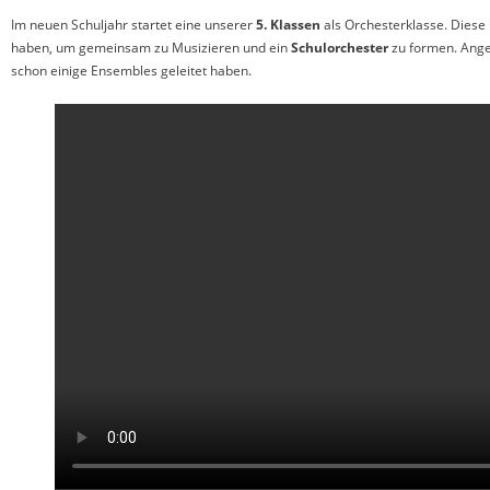
Im neuen Schuljahr startet eine unserer
5. Klassen
als Orchesterklasse. Diese
haben, um gemeinsam zu Musizieren und ein
Schulorchester
zu formen. Ange
schon einige Ensembles geleitet haben.