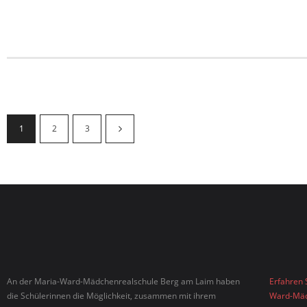
1
2
3
An der Maria-Ward-Mädchenrealschule Berg am Laim haben
Erfahren 
die Schülerinnen die Möglichkeit, zusammen mit ihrem
Ward-Mäd