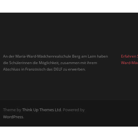
An der Maria-Ward-Mädchenrealschule Berg am Laim haben
Erfahren 
die Schülerinnen die Möglichkeit, zusammen mit ihrem
Ward-Mäd
Abschluss in Französisch das DELF zu erwerben.
Theme by
Think Up Themes Ltd
. Powered by
WordPress
.