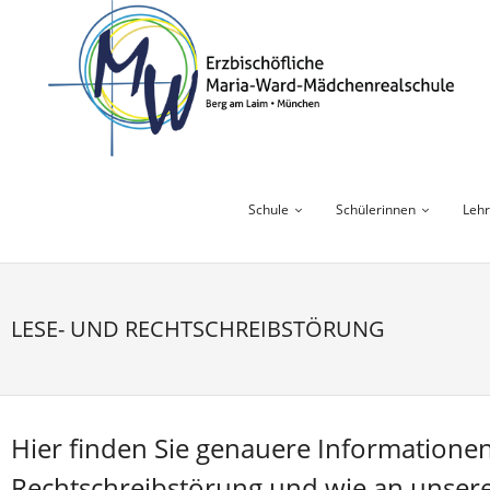
Skip
to
content
Schule
Schülerinnen
Lehr
LESE- UND RECHTSCHREIBSTÖRUNG
Hier finden Sie genauere Informationen
Rechtschreibstörung und wie an unser