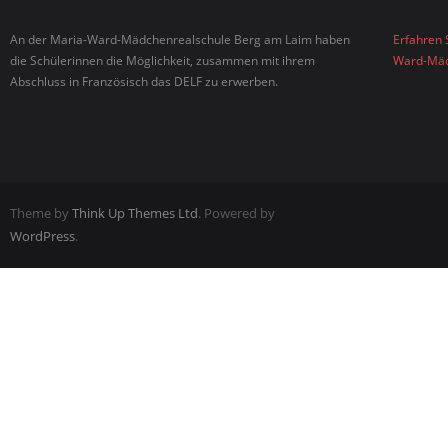
An der Maria-Ward-Mädchenrealschule Berg am Laim haben
Erfahren 
die Schülerinnen die Möglichkeit, zusammen mit ihrem
Ward-Mäd
Abschluss in Französisch das DELF zu erwerben.
Theme by
Think Up Themes Ltd
. Powered by
WordPress
.