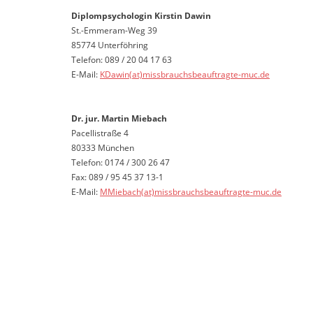
Diplompsychologin Kirstin Dawin
St.-Emmeram-Weg 39
85774 Unterföhring
Telefon: 089 / 20 04 17 63
E-Mail:
KDawin(at)missbrauchsbeauftragte-muc.de
Dr. jur. Martin Miebach
Pacellistraße 4
80333 München
Telefon: 0174 / 300 26 47
Fax: 089 / 95 45 37 13-1
E-Mail:
MMiebach(at)missbrauchsbeauftragte-muc.de