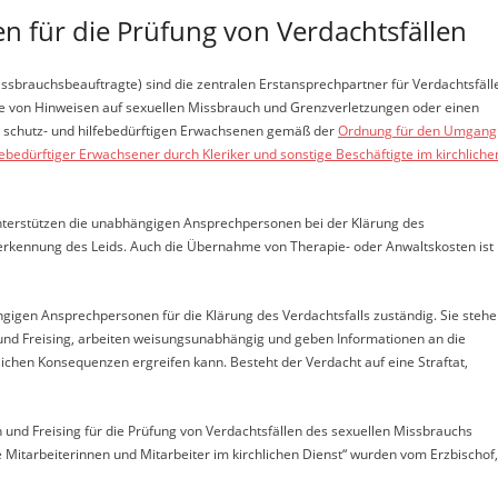
 für die Prüfung von Verdachtsfällen
brauchsbeauftragte) sind die zentralen Erstansprechpartner für Verdachtsfäll
me von Hinweisen auf sexuellen Missbrauch und Grenzverletzungen oder einen
r schutz- und hilfebedürftigen Erwachsenen gemäß der
Ordnung für den Umgang
ebedürftiger Erwachsener durch Kleriker und sonstige Beschäftigte im kirchliche
unterstützen die unabhängigen Ansprechpersonen bei der Klärung des
erkennung des Leids. Auch die Übernahme von Therapie- oder Anwaltskosten ist
gigen Ansprechpersonen für die Klärung des Verdachtsfalls zuständig. Sie steh
und Freising, arbeiten weisungsunabhängig und geben Informationen an die
tlichen Konsequenzen ergreifen kann. Besteht der Verdacht auf eine Straftat,
nd Freising für die Prüfung von Verdachtsfällen des sexuellen Missbrauchs
Mitarbeiterinnen und Mitarbeiter im kirchlichen Dienst“ wurden vom Erzbischof,