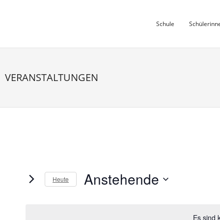
Skip
to
Schule
Schülerinn
content
VERANSTALTUNGEN
Anstehende
Heute
D
a
t
Es sind 