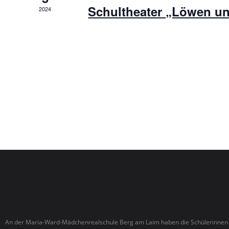
Schultheater „Löwen u
2024
An der Maria-Ward-Mädchenrealschule Berg am Laim haben die Schülerinnen d