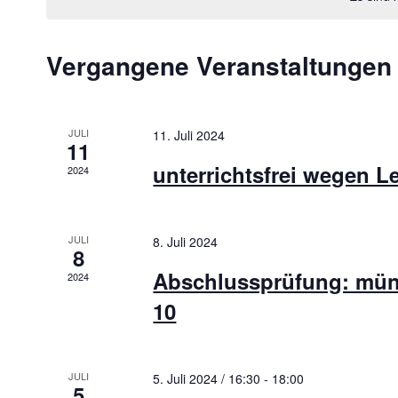
u
m
w
Vergangene Veranstaltungen
ä
h
l
e
JULI
11. Juli 2024
n
11
.
unterrichtsfrei wegen L
2024
JULI
8. Juli 2024
8
Abschlussprüfung: mün
2024
10
JULI
5. Juli 2024 / 16:30
-
18:00
5