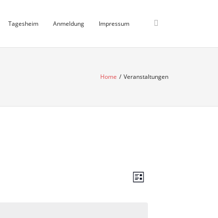
Tagesheim
Anmeldung
Impressum
Home
/
Veranstaltungen
A
V
L
e
i
n
s
r
t
s
e