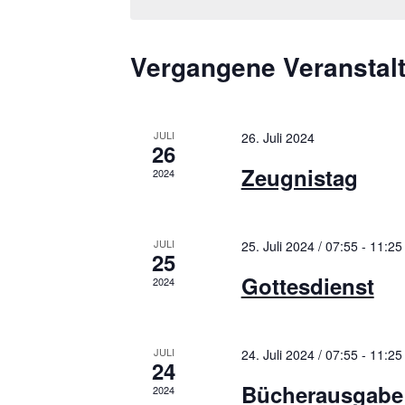
u
m
w
Vergangene Veranstal
ä
h
l
e
JULI
26. Juli 2024
n
26
.
Zeugnistag
2024
JULI
25. Juli 2024 / 07:55
-
11:25
25
Gottesdienst
2024
JULI
24. Juli 2024 / 07:55
-
11:25
24
Bücherausgabe 
2024