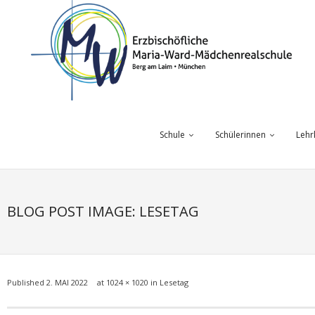
Skip
to
content
Schule
Schülerinnen
Lehr
BLOG POST IMAGE: LESETAG
Published
2. MAI 2022
at
1024 × 1020
in
Lesetag