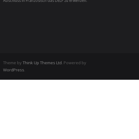
Abschluss in Französisch das DELF zu erwerben.
Theme by
Think Up Themes Ltd
. Powered by
WordPress
.