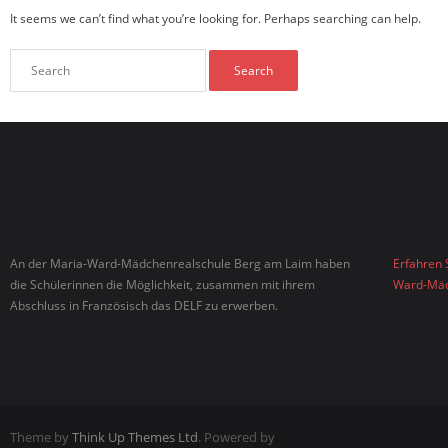
It seems we can’t find what you’re looking for. Perhaps searching can help.
An der Maria-Ward-Mädchenrealschule Berg am Laim haben
Erfahren 
die Schülerinnen die Möglichkeit, zusammen mit ihrem
Ward-Mäd
Abschluss in Französisch das DELF zu erwerben.
Theme by
Think Up Themes Ltd
. Powered by