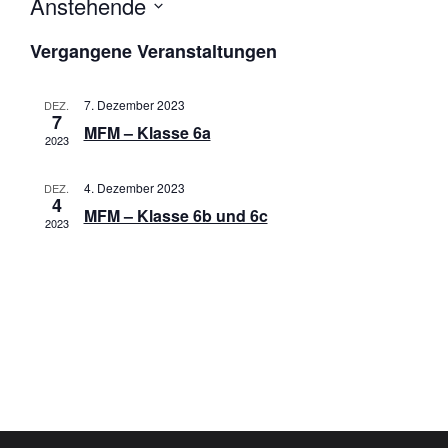
Anstehende
D
Vergangene Veranstaltungen
a
t
u
7. Dezember 2023
DEZ.
m
7
MFM – Klasse 6a
w
2023
ä
h
4. Dezember 2023
DEZ.
l
4
MFM – Klasse 6b und 6c
e
2023
n
.