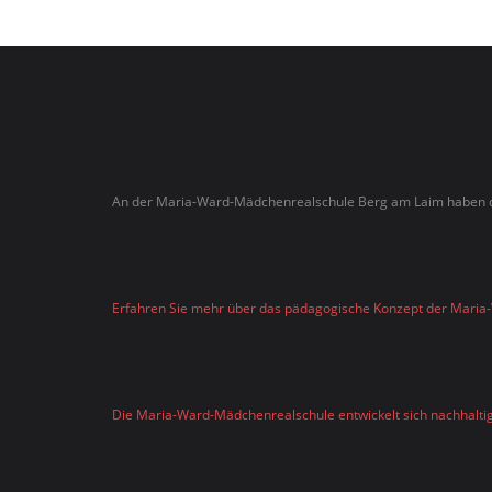
An der Maria-Ward-Mädchenrealschule Berg am Laim haben di
Erfahren Sie mehr über das pädagogische Konzept der Mari
Die Maria-Ward-Mädchenrealschule entwickelt sich nachhaltig 