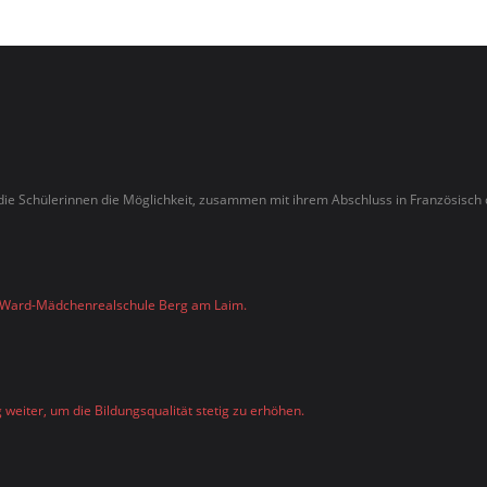
e Schülerinnen die Möglichkeit, zusammen mit ihrem Abschluss in Französisch 
a-Ward-Mädchenrealschule Berg am Laim.
weiter, um die Bildungsqualität stetig zu erhöhen.