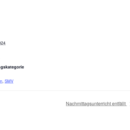
024
0
ngskategorie
en
,
SMV
Nachmittagsunterricht entfällt