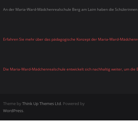
An der Maria-Ward-Mädchenrealschule Berg am Laim haben die Schülerinnen d
Erfahren Sie mehr über das pädagogische Konzept der Maria-Ward-Mädchenr
Die Maria-Ward-Mädchenrealschule entwickelt sich nachhaltig weiter, um die B
Theme by
Think Up Themes Ltd
. Powered by
WordPress
.