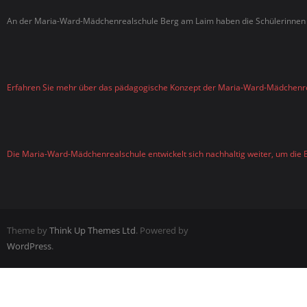
An der Maria-Ward-Mädchenrealschule Berg am Laim haben die Schülerinnen d
Erfahren Sie mehr über das pädagogische Konzept der Maria-Ward-Mädchenr
Die Maria-Ward-Mädchenrealschule entwickelt sich nachhaltig weiter, um die B
Theme by
Think Up Themes Ltd
. Powered by
WordPress
.