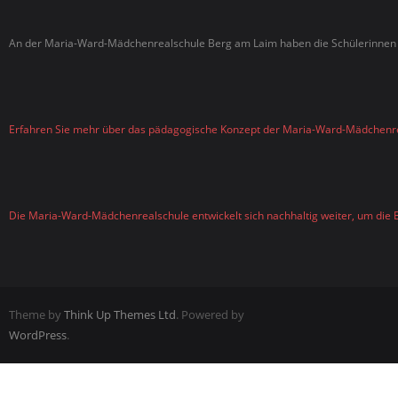
An der Maria-Ward-Mädchenrealschule Berg am Laim haben die Schülerinnen d
Erfahren Sie mehr über das pädagogische Konzept der Maria-Ward-Mädchenr
Die Maria-Ward-Mädchenrealschule entwickelt sich nachhaltig weiter, um die B
Theme by
Think Up Themes Ltd
. Powered by
WordPress
.