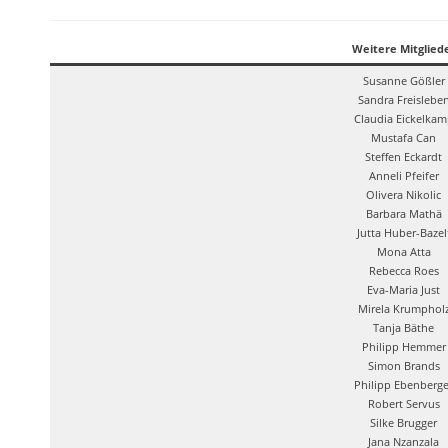
Weitere Mitglied
Susanne Gößler
Sandra Freislebe
Claudia Eickelkam
Mustafa Can
Steffen Eckardt
Anneli Pfeifer
Olivera Nikolic
Barbara Mathä
Jutta Huber-Bazel
Mona Atta
Rebecca Roes
Eva-Maria Just
Mirela Krumphol
Tanja Bäthe
Philipp Hemmer
Simon Brands
Philipp Ebenberge
Robert Servus
Silke Brugger
Jana Nzanzala