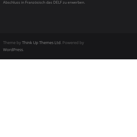
Abschluss in Französisch das DELF zu erwerben.
Theme by
Think Up Themes Ltd
. Powered by
WordPress
.