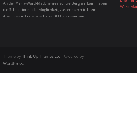
Erfahren 
An der Maria-Ward-Mädchenrealschule Berg am Laim haben
Ward-Mäd
die Schülerinnen die Möglichkeit, zusammen mit ihrem
Abschluss in Französisch das DELF zu erwerben.
Theme by
Think Up Themes Ltd
. Powered by
WordPress
.