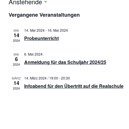
Anstehende
D
Vergangene Veranstaltungen
a
t
u
14. Mai 2024
-
16. Mai 2024
MAI
m
14
Probeunterricht
w
2024
ä
h
6. Mai 2024
MAI
l
6
Anmeldung für das Schuljahr 2024/25
e
2024
n
.
14. März 2024 / 19:00
-
20:30
MÄRZ
14
Infoabend für den Übertritt auf die Realschule
2024