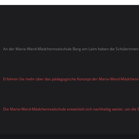
An der Maria-Ward-Mädchenrealschule Berg am Laim haben die Schülerinnen d
Erfahren Sie mehr über das pädagogische Konzept der Maria-Ward-Mädchenr
Die Maria-Ward-Mädchenrealschule entwickelt sich nachhaltig weiter, um die B